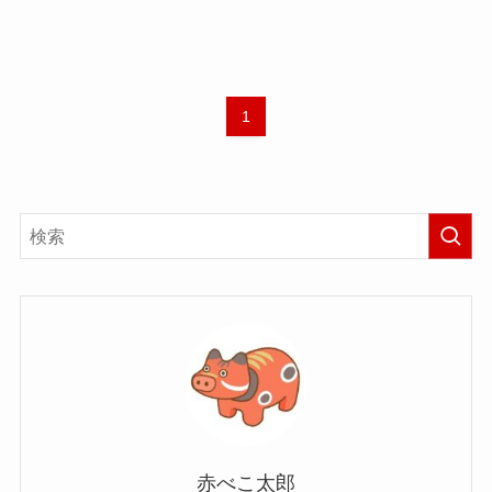
1
赤べこ太郎