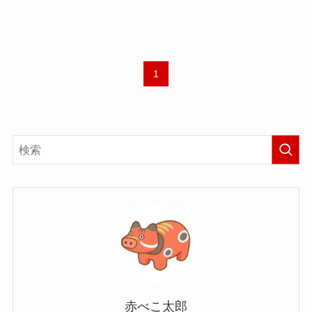
1
赤べこ太郎