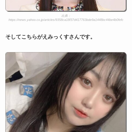
出典：
https://news.yahoo.co.jp/articles/9358ca18f37d417763bde9a1448bc44be4b0fefc
そしてこちらがえみっくすさんです。