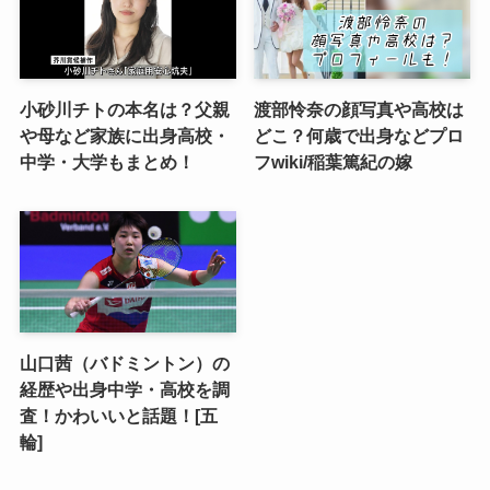
小砂川チトの本名は？父親
渡部怜奈の顔写真や高校は
や母など家族に出身高校・
どこ？何歳で出身などプロ
中学・大学もまとめ！
フwiki/稲葉篤紀の嫁
山口茜（バドミントン）の
経歴や出身中学・高校を調
査！かわいいと話題！[五
輪]