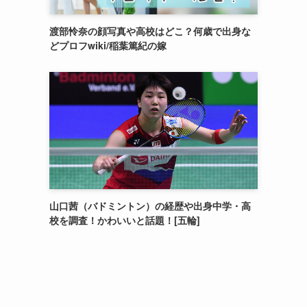
渡部怜奈の顔写真や高校はどこ？何歳で出身な
どプロフwiki/稲葉篤紀の嫁
山口茜（バドミントン）の経歴や出身中学・高
校を調査！かわいいと話題！[五輪]