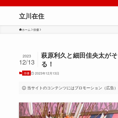
立川在住
ホーム
俳優
萩原利久と細田佳央太がそ
2023
12/13
る！
俳優
2023年12月13日
当サイトのコンテンツにはプロモーション（広告