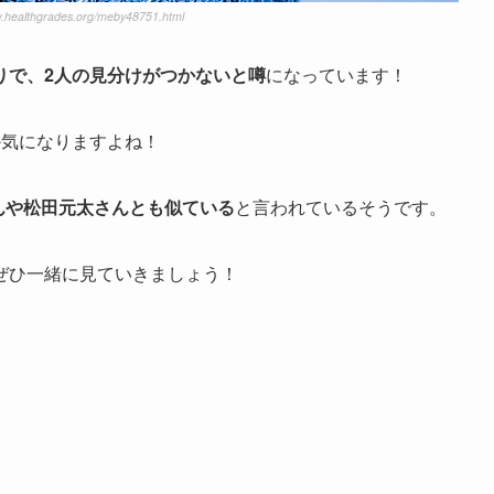
.healthgrades.org/meby48751.html
りで、2人の見分けがつかないと噂
になっています！
か気になりますよね！
さんや松田元太さんとも似ている
と言われているそうです。
ぜひ一緒に見ていきましょう！