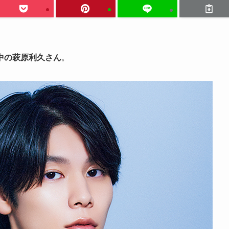
中の萩原利久さん
。