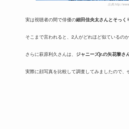
出典:http://www
実は視聴者の間で俳優の
細田佳央太さんとそっく
そこまで言われると、2人がどれほど似ているの
さらに萩原利久さんは、
ジャニーズjr.の矢花黎
実際に顔写真を比較して調査してみましたので、