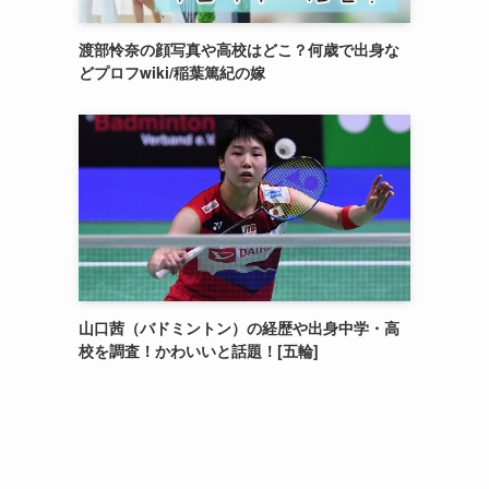
渡部怜奈の顔写真や高校はどこ？何歳で出身な
どプロフwiki/稲葉篤紀の嫁
山口茜（バドミントン）の経歴や出身中学・高
校を調査！かわいいと話題！[五輪]