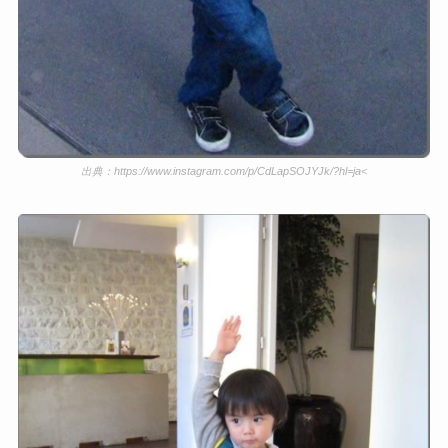
出典：https://www.instagram.com/p/CdLapSOJYJk/?hl=ja<