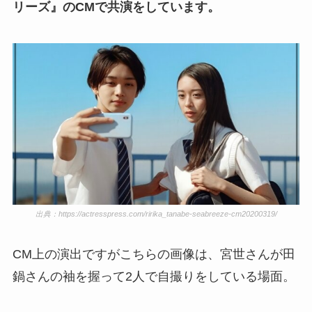
リーズ』のCMで共演をしています。
出典：https://actresspress.com/ririka_tanabe-seabreeze-cm20200319/
CM上の演出ですがこちらの画像は、宮世さんが田
鍋さんの袖を握って2人で自撮りをしている場面。