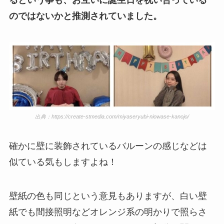
るという事も、お互いに誕生日を祝い合っている
のではないかと推測されていました。
出典：https://create-stmedia.com/miyaseryubi-niowase-kanojo/
確かに壁に装飾されているバルーンの感じなどは
似ている気もしますよね！
壁紙の色も同じという意見もありますが、白い壁
紙でも間接照明などオレンジ系の明かりで照らさ