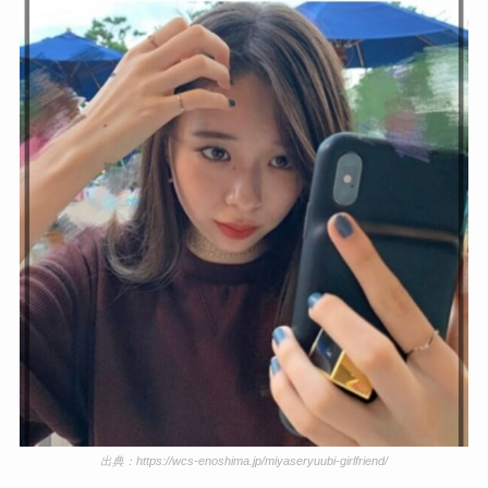
出典：https://wcs-enoshima.jp/miyaseryuubi-girlfriend/