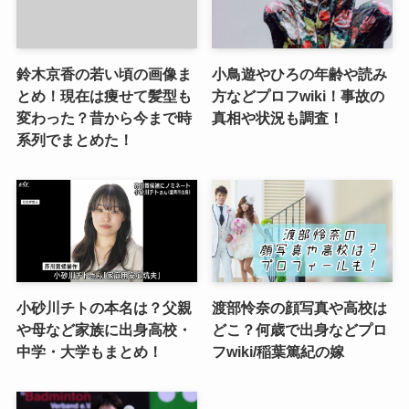
鈴木京香の若い頃の画像ま
小鳥遊やひろの年齢や読み
とめ！現在は痩せて髪型も
方などプロフwiki！事故の
変わった？昔から今まで時
真相や状況も調査！
系列でまとめた！
小砂川チトの本名は？父親
渡部怜奈の顔写真や高校は
や母など家族に出身高校・
どこ？何歳で出身などプロ
中学・大学もまとめ！
フwiki/稲葉篤紀の嫁