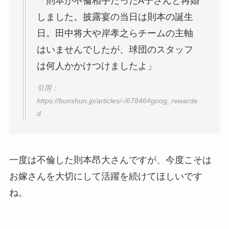
「則本が不倫相手だったA子さんと再婚
しました。披露宴の当日は則本の誕生
日。田中将大や岸孝之らチームの主軸
はいませんでしたが、球団のスタッフ
は何人かかけつけましたよ」
引用：
https://bunshun.jp/articles/-/67846#goog_rewarde
d
一度は不倫した則本昂大さんですが、今度こそは
お嫁さんを大切にして活躍を続けてほしいです
ね。