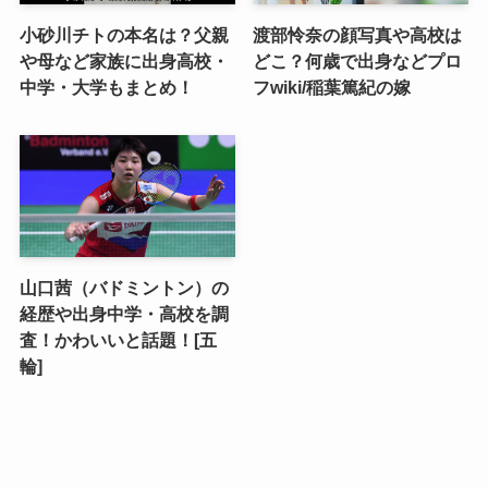
小砂川チトの本名は？父親
渡部怜奈の顔写真や高校は
や母など家族に出身高校・
どこ？何歳で出身などプロ
中学・大学もまとめ！
フwiki/稲葉篤紀の嫁
山口茜（バドミントン）の
経歴や出身中学・高校を調
査！かわいいと話題！[五
輪]