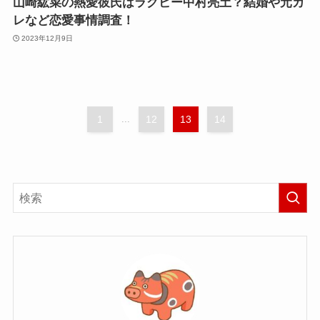
山崎紘菜の熱愛彼氏はラグビー中村亮土？結婚や元カ
レなど恋愛事情調査！
2023年12月9日
1
...
12
13
14