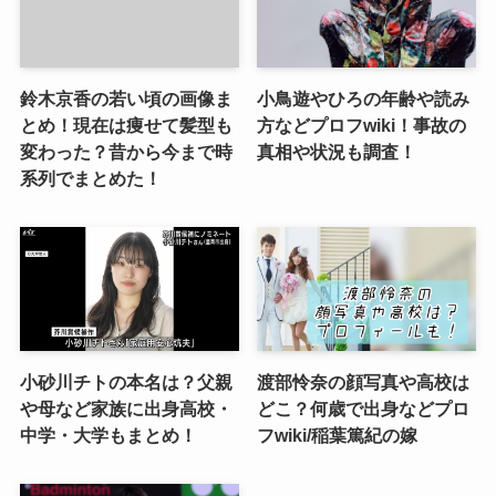
鈴木京香の若い頃の画像ま
小鳥遊やひろの年齢や読み
とめ！現在は痩せて髪型も
方などプロフwiki！事故の
変わった？昔から今まで時
真相や状況も調査！
系列でまとめた！
小砂川チトの本名は？父親
渡部怜奈の顔写真や高校は
や母など家族に出身高校・
どこ？何歳で出身などプロ
中学・大学もまとめ！
フwiki/稲葉篤紀の嫁