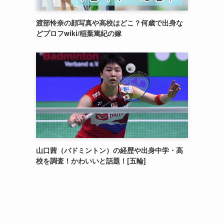
渡部怜奈の顔写真や高校はどこ？何歳で出身な
どプロフwiki/稲葉篤紀の嫁
山口茜（バドミントン）の経歴や出身中学・高
校を調査！かわいいと話題！[五輪]