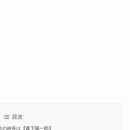
目次
言の校長は【森下陽一郎】