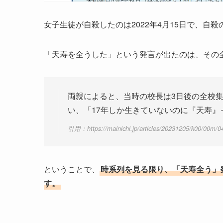
女子生徒が自殺したのは2022年4月15日で、自
「天寿を全うした」という発言が出たのは、その
両親によると、当時の校長は3日後の全校
い、「17年しか生きていないのに『天寿』
引用：https://mainichi.jp/articles/20231205/k00/00m/0
ということで、
時系列を見る限り、「天寿全う」
す。