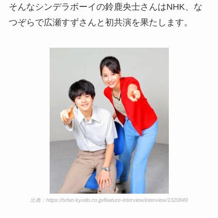
そんなシンデラボーイの鈴鹿央士さんはNHK、な
つぞらで広瀬すずさんと初共演を果たします。
出典：https://tvfan.kyodo.co.jp/feature-interview/interview/1320849