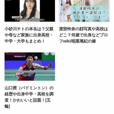
小砂川チトの本名は？父親
渡部怜奈の顔写真や高校は
や母など家族に出身高校・
どこ？何歳で出身などプロ
中学・大学もまとめ！
フwiki/稲葉篤紀の嫁
山口茜（バドミントン）の
経歴や出身中学・高校を調
査！かわいいと話題！[五
輪]