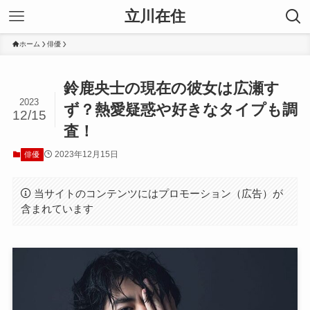
立川在住
ホーム
俳優
鈴鹿央士の現在の彼女は広瀬す
2023
ず？熱愛疑惑や好きなタイプも調
12/15
査！
2023年12月15日
俳優
当サイトのコンテンツにはプロモーション（広告）が
含まれています