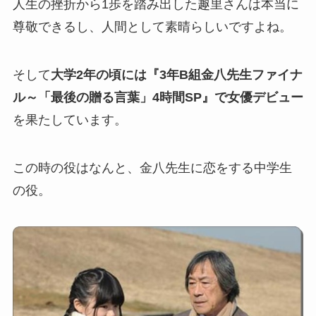
人生の挫折から1歩を踏み出した趣里さんは本当に
尊敬できるし、人間として素晴らしいですよね。
そして
大学2年の頃には『3年B組金八先生ファイナ
ル～「最後の贈る言葉」4時間SP』で女優デビュー
を果たしています。
この時の役はなんと、金八先生に恋をする中学生
の役。