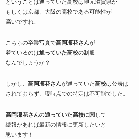
ということは
通っていた高校は地元滋賀県か
もしくは京都、大阪の高校である可能性が
高いですね。
こちらの卒業写真で
高岡凜花さん
が
着ているのは
通っていた高校
の制服
なんでしょうか？
しかし、
高岡凜花さん
が通っていた
高校
は公表は
されておらず、現時点での特定は不可能でした。
高岡凜花さん
の
通っていた高校
に関して
続報があれば最新の情報に更新したいと
思います！