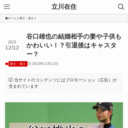
立川在住
ホーム
棋士・雀士
谷口雄也の結婚相手の妻や子供も
2023
かわいい！？引退後はキャスタ
12/12
ー？
2023年12月12日
棋士・雀士
当サイトのコンテンツにはプロモーション（広告）が
含まれています