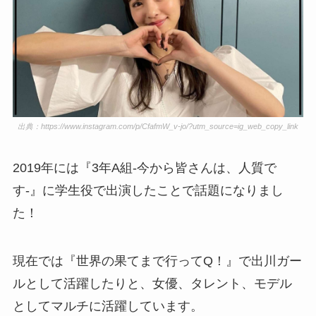
出典：https://www.instagram.com/p/CfafmW_v-jo/?utm_source=ig_web_copy_link
2019年には『3年A組-今から皆さんは、人質で
す-』に学生役で出演したことで話題になりまし
た！
現在では『世界の果てまで行ってQ！』で出川ガー
ルとして活躍したりと、女優、タレント、モデル
としてマルチに活躍しています。