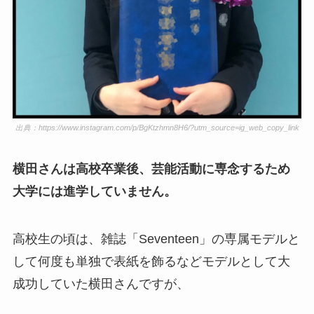
出典：https://www.instagram.com/p/BgKtzhmn8H6/?utm_source=ig_web_copy_link
横田さんは高校卒業後、芸能活動に専念するため
大学には進学していません。
高校生の頃は、雑誌「Seventeen」の専属モデルと
して何度も単独で表紙を飾るなどモデルとして大
成功していた横田さんですが、