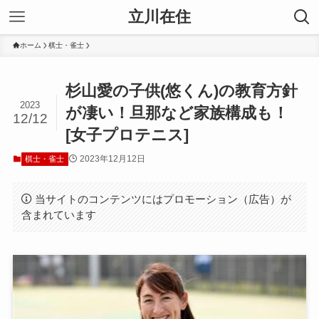
立川在住
ホーム
棋士・雀士
杉山愛の子供(悠くん)の教育方針
2023
が凄い！旦那など家族構成も！
12/12
[女子プロテニス]
2023年12月12日
棋士・雀士
当サイトのコンテンツにはプロモーション（広告）が
含まれています