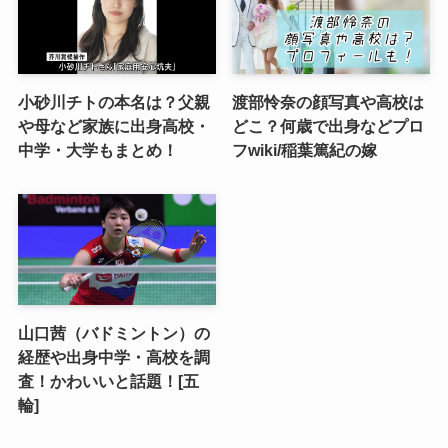
小砂川チトの本名は？父親
渡部怜奈の顔写真や高校は
や母など家族に出身高校・
どこ？何歳で出身などプロ
中学・大学もまとめ！
フwiki/稲葉篤紀の嫁
山口茜（バドミントン）の
経歴や出身中学・高校を調
査！かわいいと話題！[五
輪]